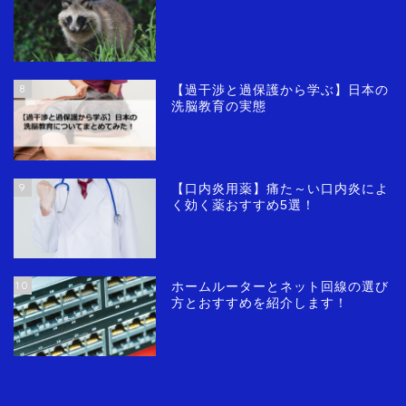
8
【過干渉と過保護から学ぶ】日本の
洗脳教育の実態
9
【口内炎用薬】痛た～い口内炎によ
お金(奨学金)
く効く薬おすすめ5選！
ネタ（雑記）
10
ホームルーターとネット回線の選び
アドセンス審査記事
方とおすすめを紹介します！
運営報告