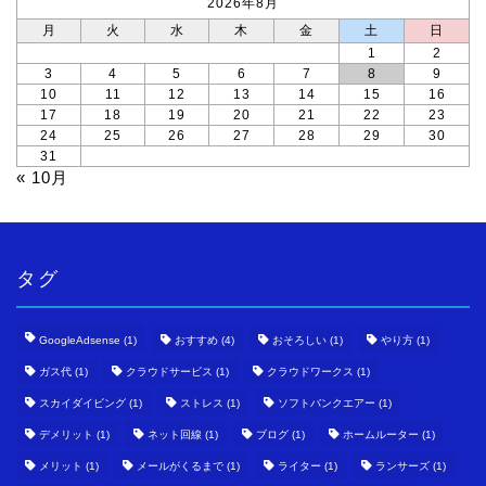
2026年8月
月
火
水
木
金
土
日
1
2
3
4
5
6
7
8
9
10
11
12
13
14
15
16
17
18
19
20
21
22
23
24
25
26
27
28
29
30
31
« 10月
タグ
GoogleAdsense
(1)
おすすめ
(4)
おそろしい
(1)
やり方
(1)
ガス代
(1)
クラウドサービス
(1)
クラウドワークス
(1)
スカイダイビング
(1)
ストレス
(1)
ソフトバンクエアー
(1)
デメリット
(1)
ネット回線
(1)
ブログ
(1)
ホームルーター
(1)
メリット
(1)
メールがくるまで
(1)
ライター
(1)
ランサーズ
(1)