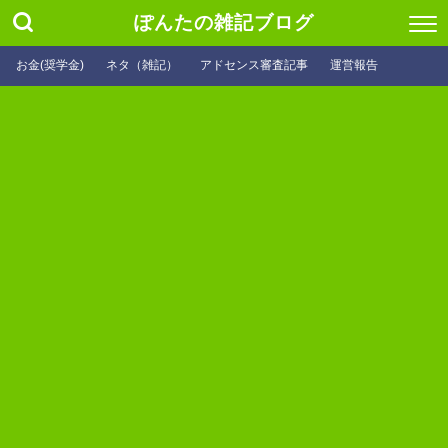
ぽんたの雑記ブログ
お金(奨学金)
ネタ（雑記）
アドセンス審査記事
運営報告