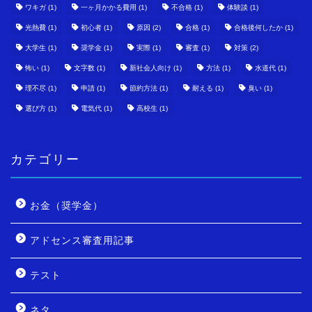
ワキガ
(1)
一ヶ月かかる費用
(1)
不合格
(1)
体験談
(1)
光熱費
(1)
初心者
(1)
原因
(2)
合格
(1)
合格後何したか
(1)
大学生
(1)
奨学金
(1)
実際
(1)
審査
(1)
対策
(2)
怖い
(1)
文字数
(1)
新社会人向け
(1)
方法
(1)
水道代
(1)
理不尽
(1)
申請
(1)
節約方法
(1)
耐える
(1)
臭い
(1)
選び方
(1)
電気代
(1)
高校生
(1)
カテゴリー
お金（奨学金）
アドセンス審査用記事
テスト
ネタ