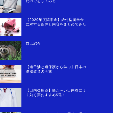
たのでをしてみる
【2020年度奨学金】給付型奨学金
に対する条件と内容をまとめてみた
自己紹介
【過干渉と過保護から学ぶ】日本の
洗脳教育の実態
【口内炎用薬】痛た～い口内炎によ
く効く薬おすすめ5選！