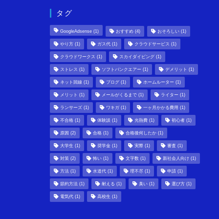
タグ
GoogleAdsense
(1)
おすすめ
(4)
おそろしい
(1)
やり方
(1)
ガス代
(1)
クラウドサービス
(1)
クラウドワークス
(1)
スカイダイビング
(1)
ストレス
(1)
ソフトバンクエアー
(1)
デメリット
(1)
ネット回線
(1)
ブログ
(1)
ホームルーター
(1)
メリット
(1)
メールがくるまで
(1)
ライター
(1)
ランサーズ
(1)
ワキガ
(1)
一ヶ月かかる費用
(1)
不合格
(1)
体験談
(1)
光熱費
(1)
初心者
(1)
原因
(2)
合格
(1)
合格後何したか
(1)
大学生
(1)
奨学金
(1)
実際
(1)
審査
(1)
対策
(2)
怖い
(1)
文字数
(1)
新社会人向け
(1)
方法
(1)
水道代
(1)
理不尽
(1)
申請
(1)
節約方法
(1)
耐える
(1)
臭い
(1)
選び方
(1)
電気代
(1)
高校生
(1)