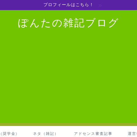
プロフィールはこちら！
ぽんたの雑記ブログ
(奨学金)
ネタ（雑記）
アドセンス審査記事
運営